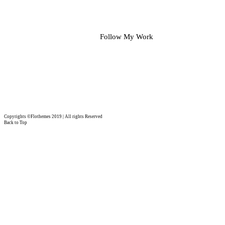
Follow My Work
Copyrights ©Flothemes 2019 | All rights Reserved
Back to Top